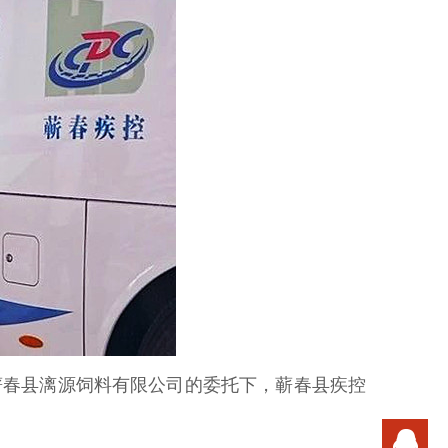
蕲春县漓源饲料有限公司的委托下，蕲春县疾控
在