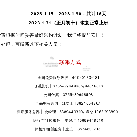
2023.1.15—2023.1.30，共计16天
2023.1.31（正月初十）恢复正常上班
户请根据时间妥善做好采购计划，我们将提前安排！
通处理，可联系以下相关人员！
联系方式
全国免费服务热线 | 400-0120-181
电话总机 | 0755-89648605/89648610
公司传真 | 0755-89648593
产品购买咨询 |
江女士
18824654367
售后服务总部 |
史经理
15889449310/
谭总
13632988901
医疗车升级服务 |
史经理
15889449310
体检车租赁服务 |
丘总
13554801713