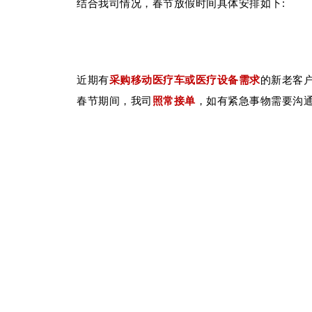
结合我司情况，春节放假时间具体安排如下:
近期有
采购移
动医疗车
或
医疗设备
需求
的新老客
春节期间，我司
照常接单
，如
有紧急事物需要沟