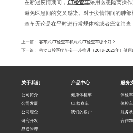
在新冠疫情期间，
CT检查车
采用医患隔离操作
避免医患间的交叉感染。对于疫情期间的肺部
查车无论是在平时进行常规体检或者癌症筛查
上一篇：
客车式CT检查车和厢式CT检查车哪个好？
下一篇：
移动口腔医疗车-进一步推进（2019-2025年）健
关于我们
产品中心
服务
公司简介
健康体检车
体检车
公司发展
CT检查车
体检车
公司理念
我们的客户
服务承
研究开发
合作加
品质管理